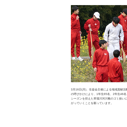
3月16日(月)、生徒会主催による地域貢
の呼びかけにより、1年生65名、2年生46名
シーズンを控えた草場川河川敷のゴミ拾い
がっていくことを願っています。